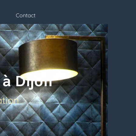
lerie
Réalisations
Contact
CGV
Contact
 Dijon
on