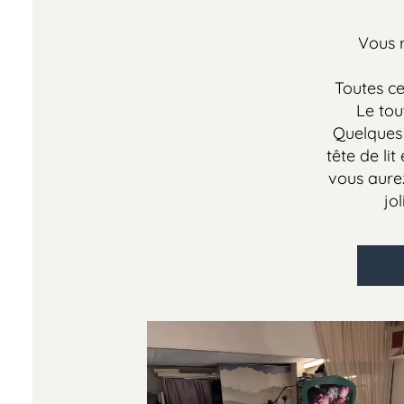
Vous rêvez 
ma
Toutes ces mat
Le tout en 
Quelques cous
tête de lit et u
vous aurez un
jolie m
En S