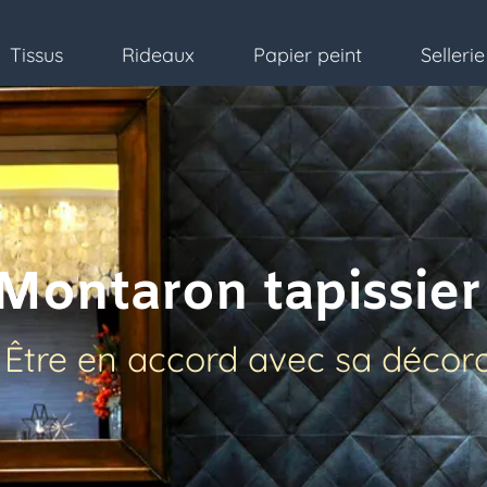
Tissus
Rideaux
Papier peint
Sel
sus
Rideaux
Papier peint
Sellerie
ontaron tapissier à
re en accord avec sa décorati