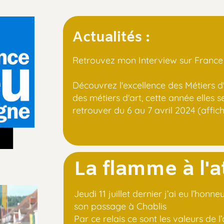
Actualités :
Retrouvez mon Interview sur France ble
Découvrez l'excellence des Métiers d'Art
des métiers d'art, cette année elles se ti
retrouver du 6 au 7 avril 2024 (affiche et
La flamme à l'ate
Jeudi 11 juillet dernier j’ai eu l’honneur
son passage à Chablis
Par ce relais ce sont les valeurs de l’arti