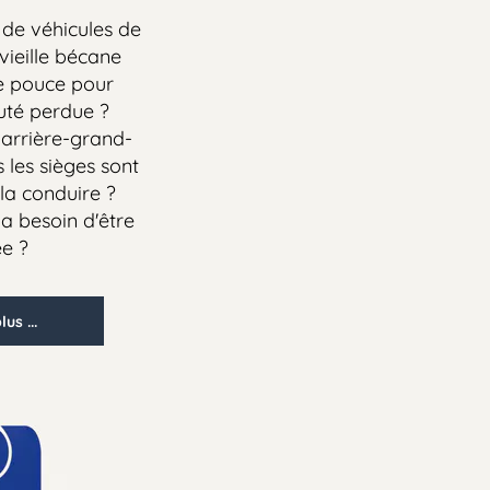
éhicules de
lle bécane
uce pour
perdue ?
ière-grand-
 sièges sont
onduire ?
soin d'être