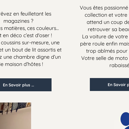
Vous êtes passionné de v
en feuilletant les
collection et votre viei
gazines ?
attend un coup de po
ières, ces couleurs...
retrouver sa beauté 
déco c’est d'oser !
La voiture de votre arr
sins sur-mesure, une
père roule enfin mais les
n bout de lit assortis et
trop abîmés pour la c
e chambre digne d’un
Votre selle de moto a be
aison d’hôtes !
rabaissée ?
En Savoir plus ...
avoir plus ...