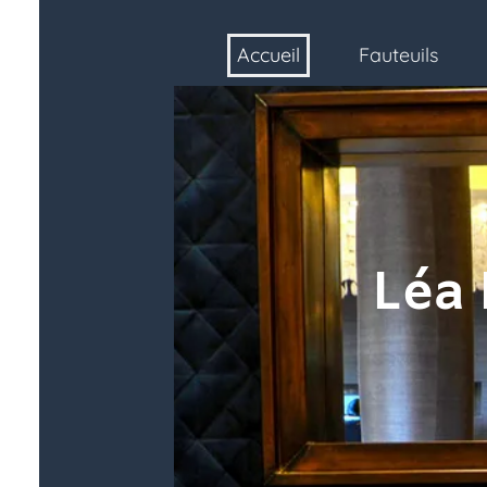
Accueil
Fauteuils
Accueil
Fauteuils
Tis
Léa M
Êt